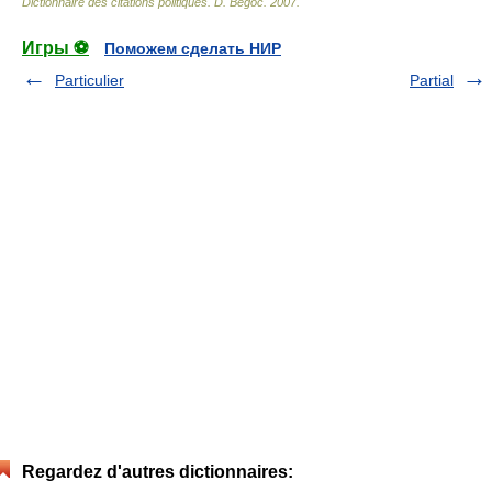
Dictionnaire des citations politiques
.
D. Bégoc
.
2007
.
Игры ⚽
Поможем сделать НИР
Particulier
Partial
Regardez d'autres dictionnaires: