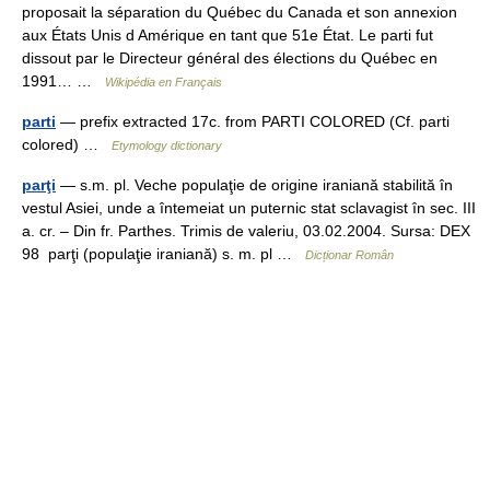
proposait la séparation du Québec du Canada et son annexion
aux États Unis d Amérique en tant que 51e État. Le parti fut
dissout par le Directeur général des élections du Québec en
1991… …
Wikipédia en Français
parti
— prefix extracted 17c. from PARTI COLORED (Cf. parti
colored) …
Etymology dictionary
parţi
— s.m. pl. Veche populaţie de origine iraniană stabilită în
vestul Asiei, unde a întemeiat un puternic stat sclavagist în sec. III
a. cr. – Din fr. Parthes. Trimis de valeriu, 03.02.2004. Sursa: DEX
98 parţi (populaţie iraniană) s. m. pl …
Dicționar Român