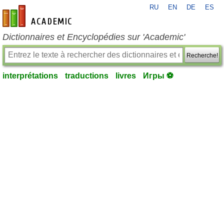
RU
EN
DE
ES
fr-academic.com
Dictionnaires et Encyclopédies sur 'Academic'
Recherche!
interprétations
traductions
livres
Игры ⚽