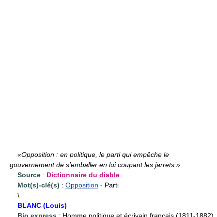
«Opposition : en politique, le parti qui empêche le
gouvernement de s'emballer en lui coupant les jarrets.»
Source
:
Dictionnaire du diable
Mot(s)-clé(s)
:
Opposition
- Parti
\
BLANC (Louis)
Bio express
: Homme politique et écrivain français (1811-1882)