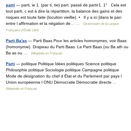
parti
— parti, ie 1. (par ti, tie) part. passé de partir1. 1° Cela est
tout parti, c est à dire la répartition, la balance des gains et des
risques est toute faite (locution vieillie). • Il y a ici [dans le pari
entre l affirmation et la négation de… …
Dictionnaire de la Langue
Française d'Émile Littré
Parti Ba'as
— Parti Baas Pour les articles homonymes, voir Baas
(homonymie). Drapeau du Parti Baas. Le Parti Baas (ou Ba ath ou
Ba as ou …
Wikipédia en Français
Parti
— politique Politique Idées politiques Science politique
Philosophie politique Sociologie politique Campagne politique
Mode de désignation du chef d État et du Parlement par pays l
Union européenne l ONU Démocratie Démocratie directe …
Wikipédia en Français