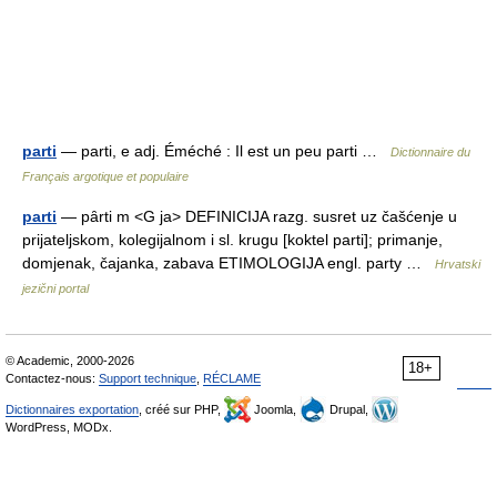
parti
— parti, e adj. Éméché : Il est un peu parti …
Dictionnaire du
Français argotique et populaire
parti
— pȃrti m <G ja> DEFINICIJA razg. susret uz čašćenje u
prijateljskom, kolegijalnom i sl. krugu [koktel parti]; primanje,
domjenak, čajanka, zabava ETIMOLOGIJA engl. party …
Hrvatski
jezični portal
© Academic, 2000-2026
18+
Contactez-nous:
Support technique
,
RÉCLAME
Dictionnaires exportation
, créé sur PHP,
Joomla,
Drupal,
WordPress, MODx.