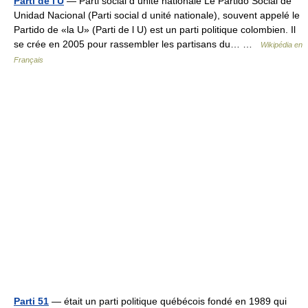
Parti de l'U
— Parti social d unité nationale Le Partido Social de
Unidad Nacional (Parti social d unité nationale), souvent appelé le
Partido de «la U» (Parti de l U) est un parti politique colombien. Il
se crée en 2005 pour rassembler les partisans du… …
Wikipédia en
Français
Parti 51
— était un parti politique québécois fondé en 1989 qui